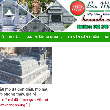
ĐỒ THỜ ĐÁ
SẢN PHẨM ĐÁ KHÁC
TƯ VẤN SẢN PHẨM
BÁO
ẫu mộ đá đơn giản, mộ hậu
p phong thủy, giá rẻ
a mồ mả đã được người Việt coi
đây không những [...]