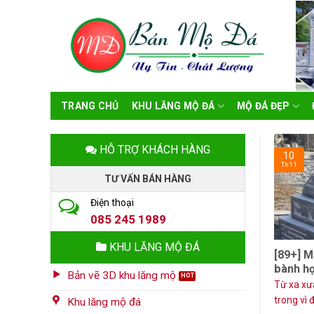
Skip
to
content
TRANG CHỦ
KHU LĂNG MỘ ĐÁ
MỘ ĐÁ ĐẸP
HỖ TRỢ KHÁCH HÀNG
10
Th11
TƯ VẤN BÁN HÀNG
Điện thoại
085 245 1989
KHU LĂNG MỘ ĐÁ
[89+] M
bành hợ
Bản vẽ 3D khu lăng mộ
Từ xa xư
trong vì 
Khu lăng mộ đá