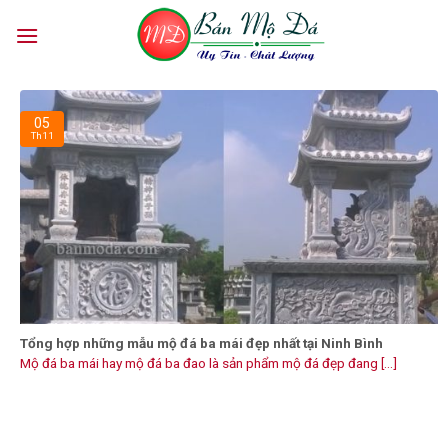
Skip
to
content
05
Th11
Tổng hợp những mẫu mộ đá ba mái đẹp nhất tại Ninh Bình
Mộ đá ba mái hay mộ đá ba đao là sản phẩm mộ đá đẹp đang [...]