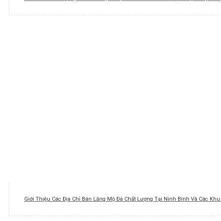
Giới Thiệu Các Địa Chỉ Bán Lăng Mộ Đá Chất Lượng Tại Ninh Bình Và Các Kh