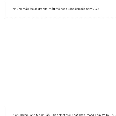
Những mẫu Mộ đá granite, mẫu Mộ hoa cương đẹp của năm 2025
Kích Thước Lăng Mộ Chuẩn – Cập Nhật Mới Nhất Theo Phong Thủy Và Kỹ Thuậ