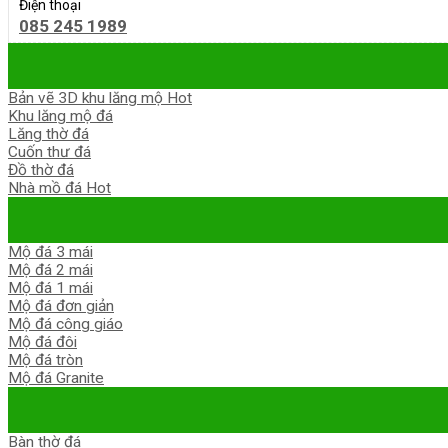
Điện thoại
085 245 1989
Bản vẽ 3D khu lăng mộ
Khu lăng mộ đá
Lăng thờ đá
Cuốn thư đá
Đồ thờ đá
Nhà mồ đá
Mộ đá 3 mái
Mộ đá 2 mái
Mộ đá 1 mái
Mộ đá đơn giản
Mộ đá công giáo
Mộ đá đôi
Mộ đá tròn
Mộ đá Granite
Bàn thờ đá