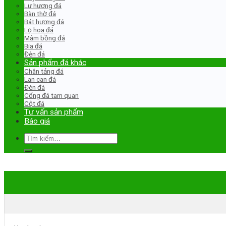
Lư hương đá
Bàn thờ đá
Bát hương đá
Lọ hoa đá
Mâm bồng đá
Bia đá
Đèn đá
Sản phẩm đá khác
Chân tảng đá
Lan can đá
Đèn đá
Cổng đá tam quan
Cột đá
Tư vấn sản phẩm
Báo giá
Tìm
kiếm: