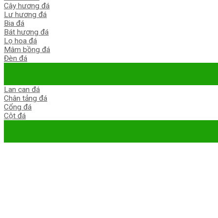
Cây hương đá
Lư hương đá
Bia đá
Bát hương đá
Lọ hoa đá
Mâm bồng đá
Đèn đá
Lan can đá
Chân tảng đá
Cổng đá
Cột đá