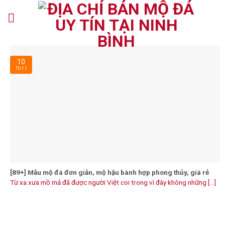
Skip
to
content
10
Th11
[89+] Mẫu mộ đá đơn giản, mộ hậu bành hợp phong thủy, giá rẻ
Từ xa xưa mồ mả đã được người Việt coi trong vì đây không những [...]