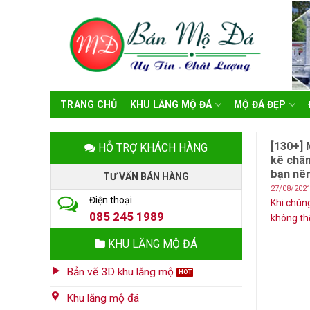
Skip
to
content
TRANG CHỦ
KHU LĂNG MỘ ĐÁ
MỘ ĐÁ ĐẸP
[130+] 
HỖ TRỢ KHÁCH HÀNG
kê chân
bạn nên
TƯ VẤN BÁN HÀNG
27/08/202
Điện thoại
Khi chúng
085 245 1989
không thể 
KHU LĂNG MỘ ĐÁ
Bản vẽ 3D khu lăng mộ
Khu lăng mộ đá