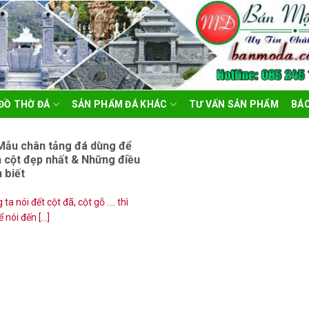
ĐỒ THỜ ĐÁ
SẢN PHẨM ĐÁ KHÁC
TƯ VẤN SẢN PHẨM
BÁO
Mẫu chân tảng đá dùng để
 cột đẹp nhất & Những điều
 biết
1
 ta nói đết cột đã, cột gỗ …. thì
nói đến [...]