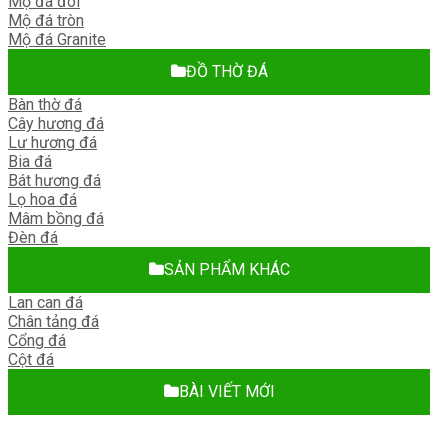
Mộ đá đôi
Mộ đá tròn
Mộ đá Granite
ĐỒ THỜ ĐÁ
Bàn thờ đá
Cây hương đá
Lư hương đá
Bia đá
Bát hương đá
Lọ hoa đá
Mâm bồng đá
Đèn đá
SẢN PHẨM KHÁC
Lan can đá
Chân tảng đá
Cổng đá
Cột đá
BÀI VIẾT MỚI