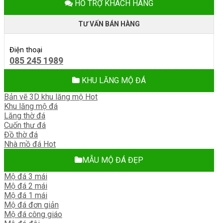
HỖ TRỢ KHÁCH HÀNG
TƯ VẤN BÁN HÀNG
Điện thoại
085 245 1989
KHU LĂNG MỘ ĐÁ
Bản vẽ 3D khu lăng mộ
Khu lăng mộ đá
Lăng thờ đá
Cuốn thư đá
Đồ thờ đá
Nhà mồ đá
MẪU MỘ ĐÁ ĐẸP
Mộ đá 3 mái
Mộ đá 2 mái
Mộ đá 1 mái
Mộ đá đơn giản
Mộ đá công giáo