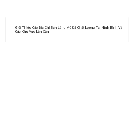
Giới Thiệu Các Địa Chỉ Bán Lăng Mộ Đá Chất Lượng Tại Ninh Bình Và
Các Khu Vực Lân Cận