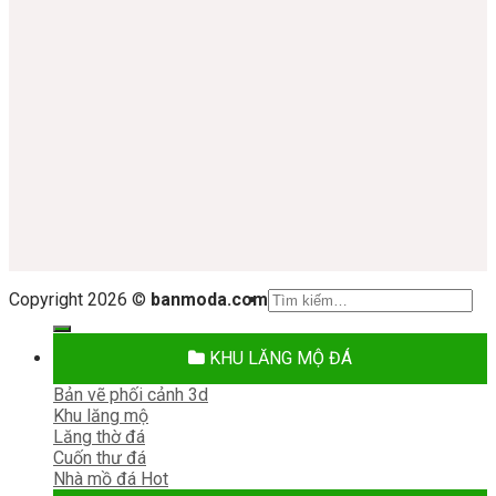
Tìm
Copyright 2026 ©
banmoda.com
kiếm:
KHU LĂNG MỘ ĐÁ
Bản vẽ phối cảnh 3d
Khu lăng mộ
Lăng thờ đá
Cuốn thư đá
Nhà mồ đá