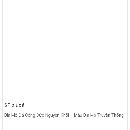
SP bia đá
Bia Mộ Đá Công Đức Nguyên Khối – Mẫu Bia Mộ Truyền Thống