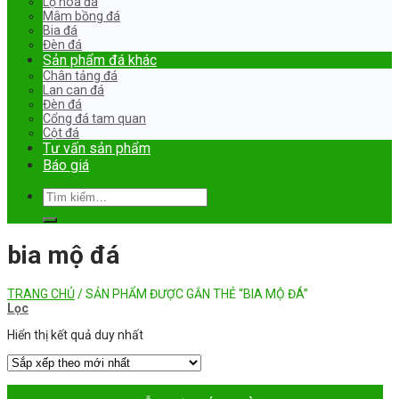
Lọ hoa đá
Mâm bồng đá
Bia đá
Đèn đá
Sản phẩm đá khác
Chân tảng đá
Lan can đá
Đèn đá
Cổng đá tam quan
Cột đá
Tư vấn sản phẩm
Báo giá
Tìm
kiếm:
bia mộ đá
TRANG CHỦ
/
SẢN PHẨM ĐƯỢC GẮN THẺ “BIA MỘ ĐÁ”
Lọc
Hiển thị kết quả duy nhất