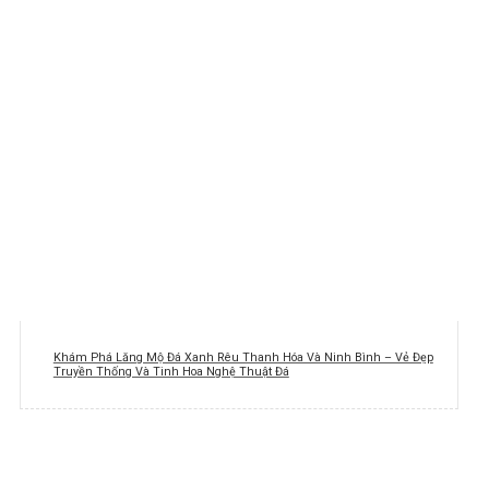
Khám Phá Lăng Mộ Đá Xanh Rêu Thanh Hóa Và Ninh Bình – Vẻ Đẹp
Truyền Thống Và Tinh Hoa Nghệ Thuật Đá