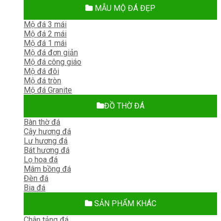
MẪU MỘ ĐÁ ĐẸP
Mộ đá 3 mái
Mộ đá 2 mái
Mộ đá 1 mái
Mộ đá đơn giản
Mộ đá công giáo
Mộ đá đôi
Mộ đá tròn
Mộ đá Granite
ĐỒ THỜ ĐÁ
Bàn thờ đá
Cây hương đá
Lư hương đá
Bát hương đá
Lọ hoa đá
Mâm bồng đá
Đèn đá
Bia đá
SẢN PHẨM KHÁC
Chân tảng đá