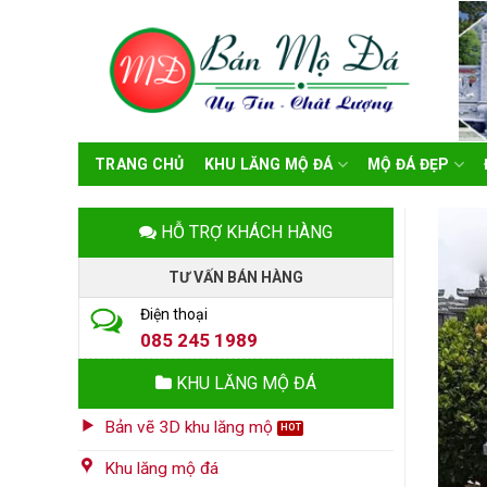
Skip
to
content
TRANG CHỦ
KHU LĂNG MỘ ĐÁ
MỘ ĐÁ ĐẸP
HỖ TRỢ KHÁCH HÀNG
TƯ VẤN BÁN HÀNG
Điện thoại
085 245 1989
KHU LĂNG MỘ ĐÁ
Bản vẽ 3D khu lăng mộ
Khu lăng mộ đá