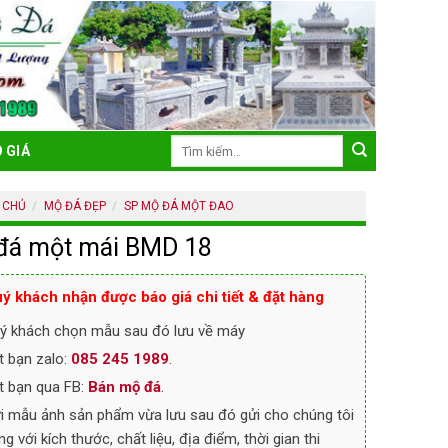
Tìm
 GIÁ
kiếm:
 CHỦ
/
MỘ ĐÁ ĐẸP
/
SP MỘ ĐÁ MỘT ĐAO
đá một mái BMD 18
ý khách nhận được báo giá chi tiết & đặt hàng
ý khách chọn mẫu sau đó lưu về máy
t bạn zalo:
085 245 1989
.
t bạn qua FB:
Bán mộ đá
.
i mẫu ảnh sản phẩm vừa lưu sau đó gửi cho chúng tôi
ng với kích thước, chất liệu, địa điểm, thời gian thi