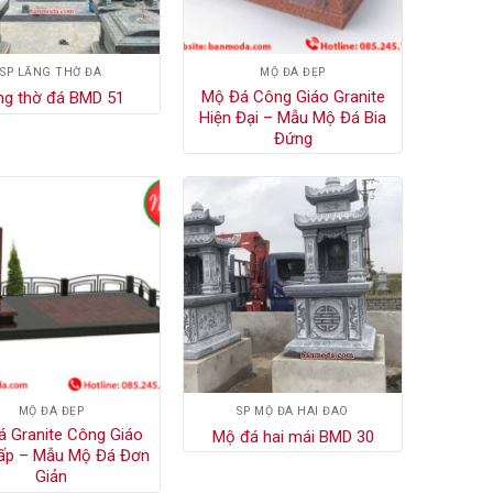
SP LĂNG THỜ ĐÁ
MỘ ĐÁ ĐẸP
Mộ Đá Công Giáo Granite
ng thờ đá BMD 51
Hiện Đại – Mẫu Mộ Đá Bia
Đứng
MỘ ĐÁ ĐẸP
SP MỘ ĐÁ HAI ĐAO
 Granite Công Giáo
Mộ đá hai mái BMD 30
ấp – Mẫu Mộ Đá Đơn
Giản