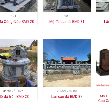
HÓT
HÓT
đá Công Giáo BMD 28
Mộ đá ba mái BMD 31
Lă
SP MỘ ĐÁ TRÒN
SP LAN CAN ĐÁ
Mộ Đá
ộ đá tròn BMD 23
Lan can đá BMD 37
Cao C