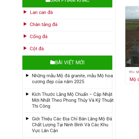
SẢN PHẨM KHÁC
Lan can đá
Chân tảng đá
Cổng đá
Cột đá
BÀI VIẾT MỚI
99+ 
Những mẫu Mộ đá granite, mẫu Mộ hoa
Mộ 
cương đẹp của năm 2025
Kích Thước Lăng Mộ Chuẩn – Cập Nhật
Mới Nhất Theo Phong Thủy Và Kỹ Thuật
Thi Công
Giới Thiệu Các Địa Chỉ Bán Lăng Mộ Đá
Chất Lượng Tại Ninh Bình Và Các Khu
Vực Lân Cận