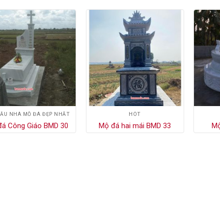
MẪU NHÀ MỒ ĐÁ ĐẸP NHẤT
HÓT
đá Công Giáo BMD 30
Mộ đá hai mái BMD 33
Mộ