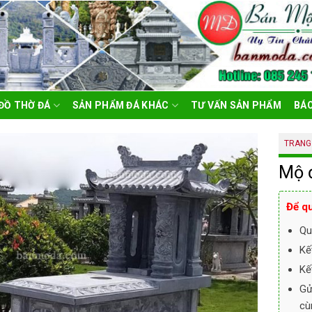
ĐỒ THỜ ĐÁ
SẢN PHẨM ĐÁ KHÁC
TƯ VẤN SẢN PHẨM
BÁO
TRANG
Mộ 
Để qu
Qu
Kế
Kế
Gử
cù