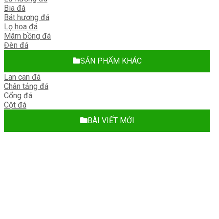
Bia đá
Bát hương đá
Lọ hoa đá
Mâm bồng đá
Đèn đá
SẢN PHẨM KHÁC
Lan can đá
Chân tảng đá
Cổng đá
Cột đá
BÀI VIẾT MỚI