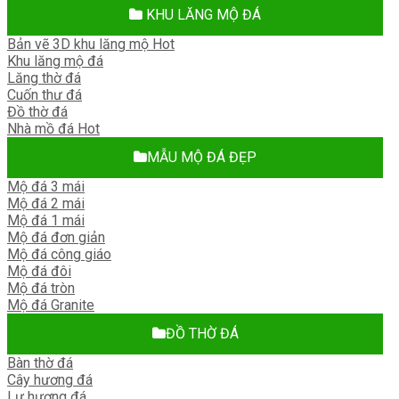
KHU LĂNG MỘ ĐÁ
Bản vẽ 3D khu lăng mộ
Khu lăng mộ đá
Lăng thờ đá
Cuốn thư đá
Đồ thờ đá
Nhà mồ đá
MẪU MỘ ĐÁ ĐẸP
Mộ đá 3 mái
Mộ đá 2 mái
Mộ đá 1 mái
Mộ đá đơn giản
Mộ đá công giáo
Mộ đá đôi
Mộ đá tròn
Mộ đá Granite
ĐỒ THỜ ĐÁ
Bàn thờ đá
Cây hương đá
Lư hương đá