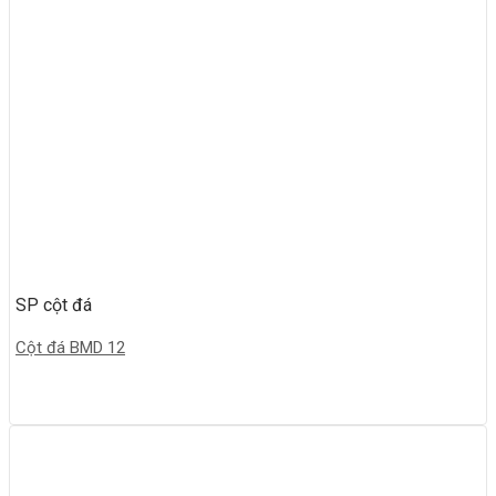
SP cột đá
Cột đá BMD 12