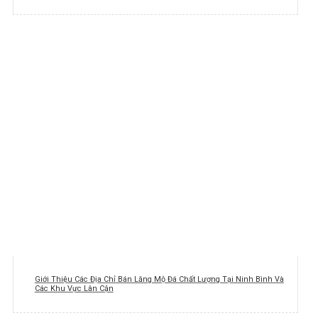
Giới Thiệu Các Địa Chỉ Bán Lăng Mộ Đá Chất Lượng Tại Ninh Bình Và
Các Khu Vực Lân Cận