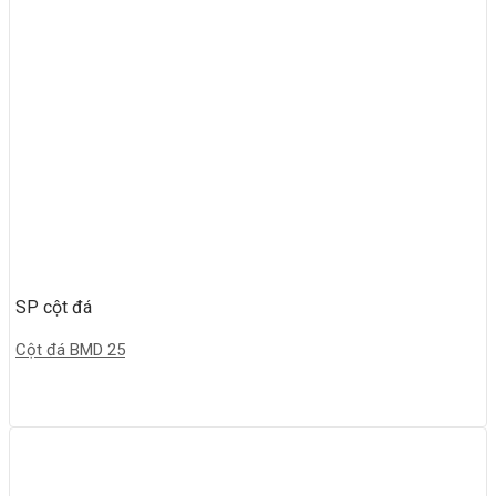
SP cột đá
Cột đá BMD 25