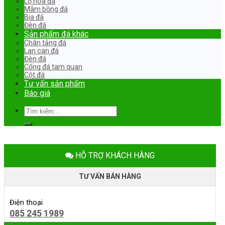
Lọ hoa đá
Mâm bồng đá
Bia đá
Đèn đá
Sản phẩm đá khác
Chân tảng đá
Lan can đá
Đèn đá
Cổng đá tam quan
Cột đá
Tư vấn sản phẩm
Báo giá
Tìm
kiếm:
HỖ TRỢ KHÁCH HÀNG
TƯ VẤN BÁN HÀNG
Điện thoại
085 245 1989