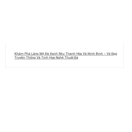
Khám Phá Lăng Mộ Đá Xanh Rêu Thanh Hóa Và Ninh Bình – Vẻ Đẹp
Truyền Thống Và Tinh Hoa Nghệ Thuật Đá